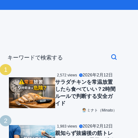
1
2026年2月12日
2,572 views
サラダチキンを常温放置
したら食べていい？2時間
ルールで判断する安全ガ
イド
ミナト（Minato）
2
2026年2月12日
1,983 views
親知らず抜歯後の筋トレ