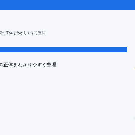
安の正体をわかりやすく整理
水はそのまま飲める？安全性と不安の正体をわかりやすく整理
水が安全といわれる理由
の正体をわかりやすく整理
、まずい・臭いと感じるのはなぜか
たときの見分け方
みたい人が取り入れやすい方法
使う
飲む
表データを見る