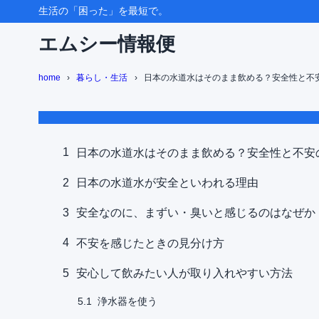
生活の「困った」を最短で。
エムシー情報便
目次
home
暮らし・生活
日本の水道水はそのまま飲める？安全性と不
1
日本の水道
2
日本の水道
1
日本の水道水はそのまま飲める？安全性と不安
3
安全なのに
2
日本の水道水が安全といわれる理由
4
不安を感じ
3
安全なのに、まずい・臭いと感じるのはなぜか
5
安心して飲
4
不安を感じたときの見分け方
浄水器を
5.1
5
安心して飲みたい人が取り入れやすい方法
冷やして
5.2
浄水器を使う
5.1
地域の公
5.3