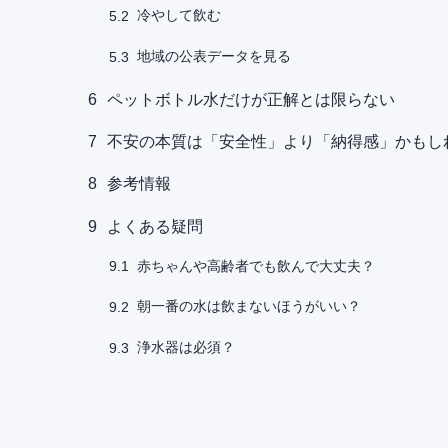
冷やして飲む
5.2
6
ペットボト
地域の公表データを見る
5.3
7
不安の本質
6
ペットボトル水だけが正解とは限らない
8
参考情報
7
不安の本質は「安全性」より「納得感」かもし
9
よくある疑
8
参考情報
赤ちゃん
9.1
9
よくある疑問
朝一番の
9.2
赤ちゃんや高齢者でも飲んで大丈夫？
9.1
浄水器は
9.3
朝一番の水は飲まないほうがいい？
9.2
浄水器は必須？
9.3